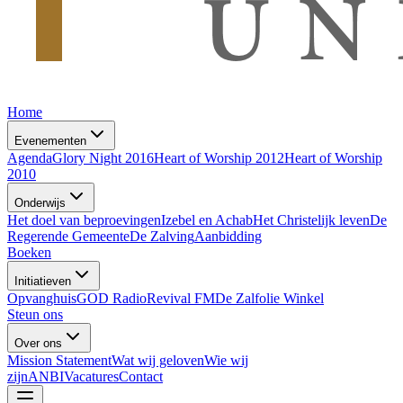
Home
Evenementen
Agenda
Glory Night 2016
Heart of Worship 2012
Heart of Worship
2010
Onderwijs
Het doel van beproevingen
Izebel en Achab
Het Christelijk leven
De
Regerende Gemeente
De Zalving
Aanbidding
Boeken
Initiatieven
Opvanghuis
GOD Radio
Revival FM
De Zalfolie Winkel
Steun ons
Over ons
Mission Statement
Wat wij geloven
Wie wij
zijn
ANBI
Vacatures
Contact