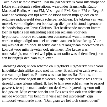
Toch bleef ik radio maken. Jaar na jaar werkte ik voor uiteenlopende
lokale en regionale radiostations, waaronder Transmedia Radio,
Maasstad Radio, Altena FM, Vestingstad FM, Smart FM en Regio8.
Maar na verloop van tijd werd de kloof tussen mijn geloof en de
reguliere radiowereld steeds scherper zichtbaar. De teksten van veel
muziek verkondigden een boodschap die lijnrecht stond tegenover
de boodschap van Jezus Christus. Het beslissende moment kwam
toen ik tijdens een uitzending eerst een reclame voor een
hypnotiseur hoorde en daarna een commercial waarin mensen
werden uitgenodigd om deel te nemen aan een heksenkring. Voor
mij was dat de druppel. Ik wilde daar niet langer aan meewerken en
kon dat voor mijn geweten ook niet meer. Die keuze was
noodzakelijk, maar deed wel pijn, want radio was al tientallen jaren
een belangrijk deel van mijn leven.
Jarenlang droeg ik een scherpe en uitgebreid uitgewerkte visie voor
landelijke christelijke radio met mij mee. Ik schreef er zelfs over in
een van mijn boeken. En toen was daar ineens Bas Emons, die
precies die visie begon uit te voeren. Mijn eerste reactie was eerlijk
gezegd diepe teleurstelling. Ik had te lang gewacht en was te passief
geweest, terwijl iemand anders nu deed wat ik jarenlang voor mij
had gezien. Mijn eerste bericht aan Bas was dan ook een felicitatie
met de woorden:
"Jij bent mijn visie aan het uitvoeren!"
Zijn
antwoord veranderde alles:
"Dan gaan we het toch samen doen?"