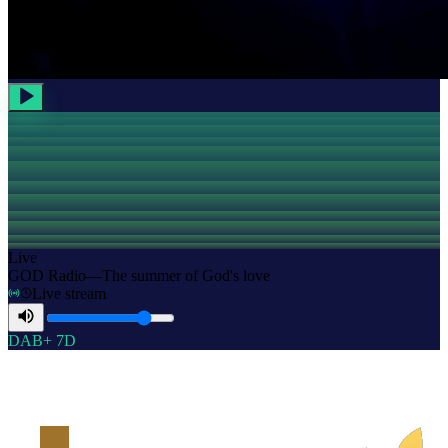
Live
GOD Radio
—
The summer of God's love
Live stream
DAB+ 7D