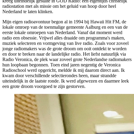
kreeg uiteindelijk gestalte in GOD Radio: een eigentijds christelijk
radiostation met als missie om het geluid van hoop door heel
Nederland te laten klinken.
Mijn eigen radioavontuur begon al in 1994 bij Hawaii Hit FM, de
lokale omroep van de toenmalige gemeente Aalburg en een van de
eerste lokale omroepen van Nederland. Vanaf dat moment werd
radio een obsessie. Vrijwel alles draaide om programma's maken,
muziek selecteren en vormgeving van live radio. Zoals voor zoveel
jonge radiomakers was de grote droom om ooit ontdekt te worden
en door te breken naar de landelijke radio. Het liefst natuurlijk via
Radio Veronica, de plek waar zoveel grote Nederlandse radiomakers
hun loopbaan begonnen. Toen eind jaren negentig de Veronica
Radioschool werd opgericht, meldde ik mij daarom direct aan. Ik
kwam door verschillende selectierondes heen, maar strandde
uiteindelijk in de laatste ronde. Ik werd afgewezen en daarmee leek
een grote droom voorgoed te zijn gestorven.