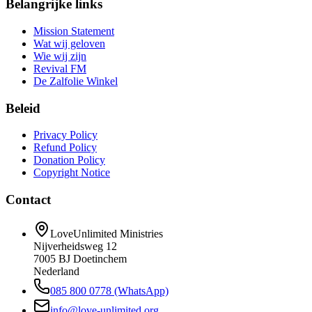
Belangrijke links
Mission Statement
Wat wij geloven
Wie wij zijn
Revival FM
De Zalfolie Winkel
Beleid
Privacy Policy
Refund Policy
Donation Policy
Copyright Notice
Contact
LoveUnlimited Ministries
Nijverheidsweg 12
7005 BJ Doetinchem
Nederland
085 800 0778 (WhatsApp)
info@love-unlimited.org