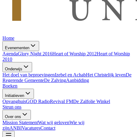
Home
Evenementen
Agenda
Glory Night 2016
Heart of Worship 2012
Heart of Worship
2010
Onderwijs
Het doel van beproevingen
Izebel en Achab
Het Christelijk leven
De
Regerende Gemeente
De Zalving
Aanbidding
Boeken
Initiatieven
Opvanghuis
GOD Radio
Revival FM
De Zalfolie Winkel
Steun ons
Over ons
Mission Statement
Wat wij geloven
Wie wij
zijn
ANBI
Vacatures
Contact