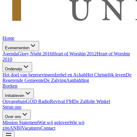
Home
Evenementen
Agenda
Glory Night 2016
Heart of Worship 2012
Heart of Worship
2010
Onderwijs
Het doel van beproevingen
Izebel en Achab
Het Christelijk leven
De
Regerende Gemeente
De Zalving
Aanbidding
Boeken
Initiatieven
Opvanghuis
GOD Radio
Revival FM
De Zalfolie Winkel
Steun ons
Over ons
Mission Statement
Wat wij geloven
Wie wij
zijn
ANBI
Vacatures
Contact