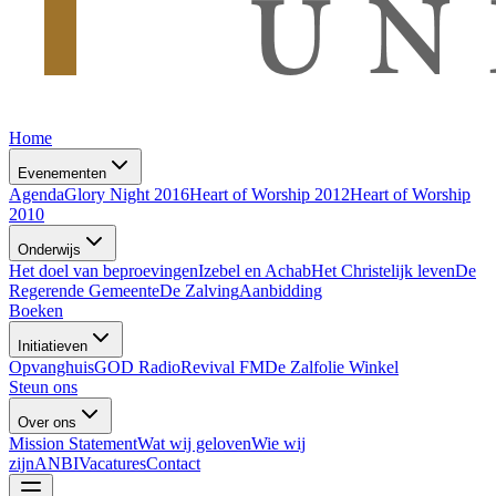
Home
Evenementen
Agenda
Glory Night 2016
Heart of Worship 2012
Heart of Worship
2010
Onderwijs
Het doel van beproevingen
Izebel en Achab
Het Christelijk leven
De
Regerende Gemeente
De Zalving
Aanbidding
Boeken
Initiatieven
Opvanghuis
GOD Radio
Revival FM
De Zalfolie Winkel
Steun ons
Over ons
Mission Statement
Wat wij geloven
Wie wij
zijn
ANBI
Vacatures
Contact