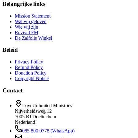
Belangrijke links
Mission Statement
Wat wij geloven
Wie wij zijn
Revival FM
De Zalfolie Winkel
Beleid
Privacy Policy
Refund Policy
Donation Policy
Copyright Notice
Contact
LoveUnlimited Ministries
Nijverheidsweg 12
7005 BJ Doetinchem
Nederland
085 800 0778 (WhatsApp)