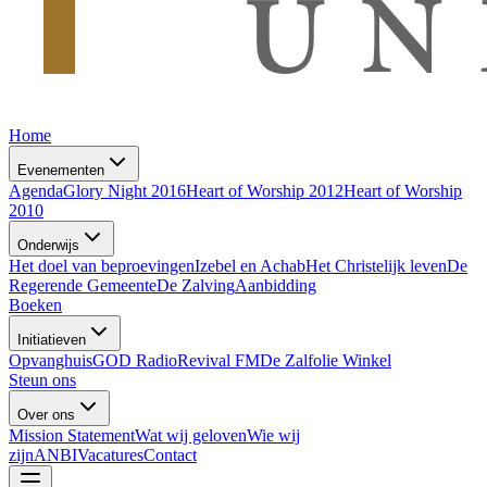
Home
Evenementen
Agenda
Glory Night 2016
Heart of Worship 2012
Heart of Worship
2010
Onderwijs
Het doel van beproevingen
Izebel en Achab
Het Christelijk leven
De
Regerende Gemeente
De Zalving
Aanbidding
Boeken
Initiatieven
Opvanghuis
GOD Radio
Revival FM
De Zalfolie Winkel
Steun ons
Over ons
Mission Statement
Wat wij geloven
Wie wij
zijn
ANBI
Vacatures
Contact