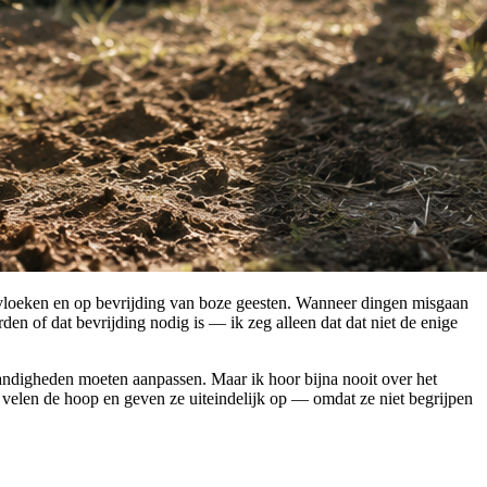
n vloeken en op bevrijding van boze geesten. Wanneer dingen misgaan
en of dat bevrijding nodig is — ik zeg alleen dat dat niet de enige
standigheden moeten aanpassen. Maar ik hoor bijna nooit over het
n velen de hoop en geven ze uiteindelijk op — omdat ze niet begrijpen