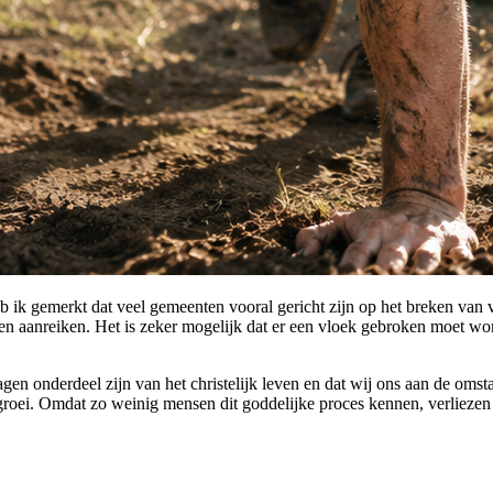
eb ik gemerkt dat veel gemeenten vooral gericht zijn op het breken va
en aanreiken. Het is zeker mogelijk dat er een vloek gebroken moet word
lagen onderdeel zijn van het christelijk leven en dat wij ons aan de om
e groei. Omdat zo weinig mensen dit goddelijke proces kennen, verlieze