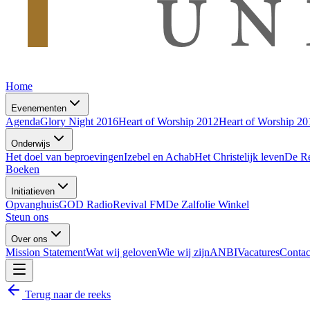
Home
Evenementen
Agenda
Glory Night 2016
Heart of Worship 2012
Heart of Worship 20
Onderwijs
Het doel van beproevingen
Izebel en Achab
Het Christelijk leven
De R
Boeken
Initiatieven
Opvanghuis
GOD Radio
Revival FM
De Zalfolie Winkel
Steun ons
Over ons
Mission Statement
Wat wij geloven
Wie wij zijn
ANBI
Vacatures
Contac
Terug naar de reeks