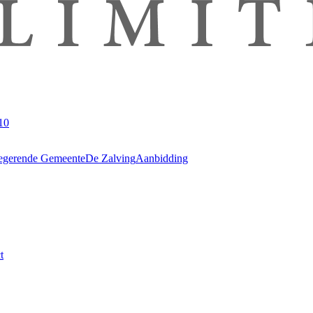
10
egerende Gemeente
De Zalving
Aanbidding
t